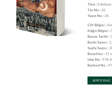
Türü :
Edebiyat 
Tür No :
02
Yayın No :
26
Cilt Bilgisi :
Ame
Kâğıt Bilgisi :
Ö
Basım Tarihi :
O
Baskı Sayısı :
1.
Sayfa Sayısı :
2
Boyutları :
15 x
Isbn No :
978-6
Barkod No :
97
SEPETE EKLE