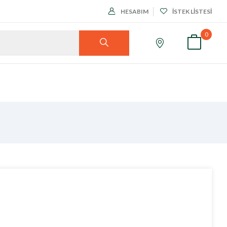
HESABIM
İSTEK LISTESI
0