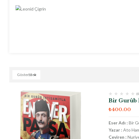
Göstermek
12
(0
Bir Gurûb 
₺
400.00
Eser Adı :
Bir G
Yazar :
Ato Ham
Çeviren :
Nuriy