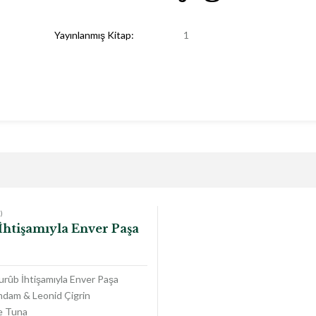
Yayınlanmış Kitap:
1
)
İhtişamıyla Enver Paşa
urûb İhtişamıyla Enver Paşa
dam & Leonid Çigrin
e Tuna