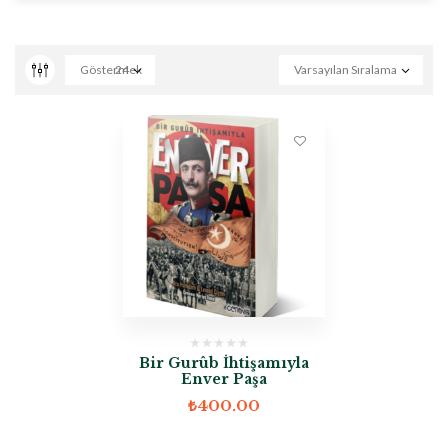
Göstermek
24
Varsayılan Sıralama
Bir Gurûb İhtişamıyla
Enver Paşa
₺
400.00