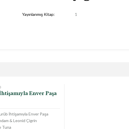
Yayınlanmış Kitap:
1
)
İhtişamıyla Enver Paşa
urûb İhtişamıyla Enver Paşa
dam & Leonid Çigrin
e Tuna