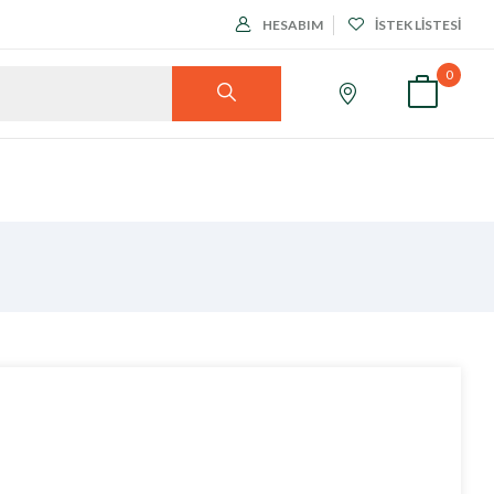
HESABIM
İSTEK LISTESI
0