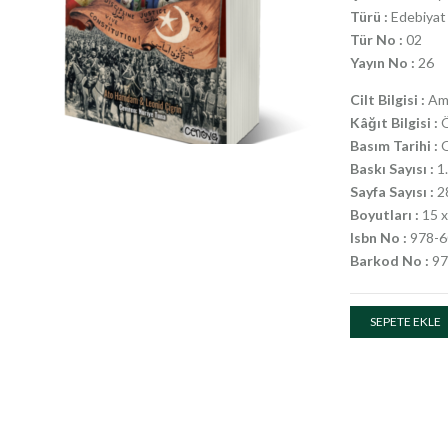
Türü :
Edebiyat 
Tür No :
02
Yayın No :
26
Cilt Bilgisi :
Ame
Kâğıt Bilgisi :
Ö
Basım Tarihi :
O
Baskı Sayısı :
1.
Sayfa Sayısı :
2
Boyutları :
15 x
Isbn No :
978-6
Barkod No :
97
SEPETE EKLE