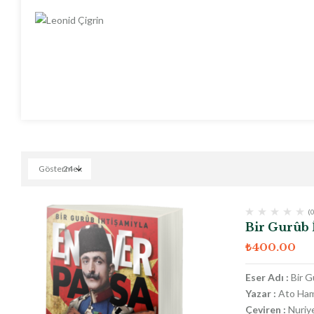
Göstermek
24
(0
Bir Gurûb 
₺
400.00
Eser Adı :
Bir G
Yazar :
Ato Ham
Çeviren :
Nuriy