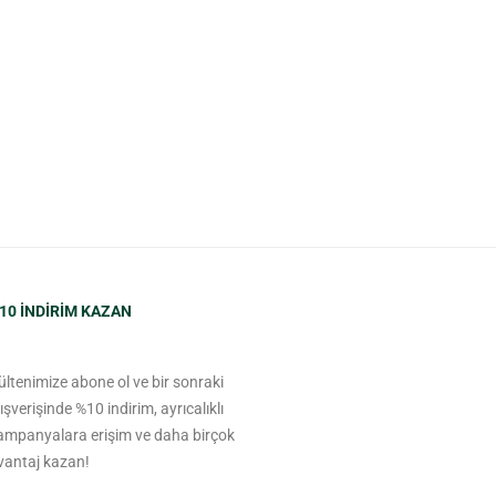
10 INDIRIM KAZAN
ültenimize abone ol ve bir sonraki
lışverişinde %10 indirim, ayrıcalıklı
ampanyalara erişim ve daha birçok
vantaj kazan!