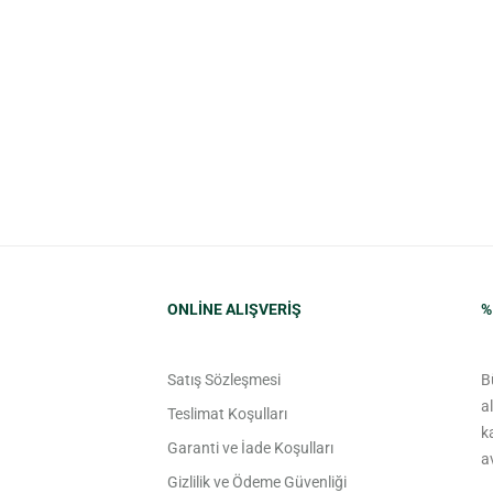
ONLINE ALIŞVERIŞ
%
Satış Sözleşmesi
B
a
Teslimat Koşulları
k
Garanti ve İade Koşulları
a
Gizlilik ve Ödeme Güvenliği