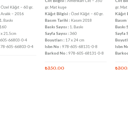
Cilt Bilgisi :
Amerikan Cilt – 350
Cilt Bil
Özel Kâğıt – 60 gr.
gr. Mat kuşe
gr. Mat
Aralık – 2016
Kâğıt Bilgisi :
Özel Kâğıt – 60 gr.
Kâğıt B
1. Baskı
Basım Tarihi :
Kasım 2018
Basım T
160
Baskı Sayısı :
1. Baskı
Baskı S
 x 21.5cm
Sayfa Sayısı :
360
Sayfa S
605-66803-0-4
Boyutları :
17 x 24 cm
Boyutla
78-605-66803-0-4
Isbn No :
978-605-68131-0-8
Isbn No
Barkod No :
978-605-68131-0-8
Barkod
₺
350.00
₺
300