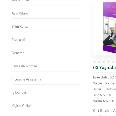
Aşk Roman
Ayın Kitabı
Bilim Kurgu
Biyografi
Deneme
Fantastik Roman
62 Yaşında
Eser Adı :
62 Y
İnceleme Araştırma
Yazar :
Kamer 
Türü :
Otobiyo
İş Dünyası
Tür No :
01
Yayın No :
01
Kişisel Gelişim
Cilt Bilgisi :
Am