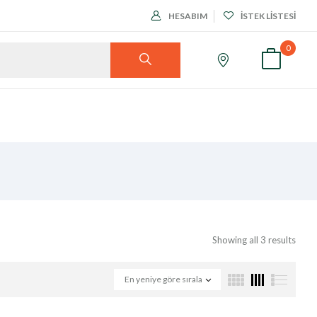
HESABIM
İSTEK LISTESI
0
Showing all 3 results
En yeniye göre sırala