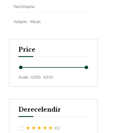
Yeni Kitaplar
Yetişkin - Mizah
Price
Aralık :
₺
300
- ₺
350
Derecelendir
(0)