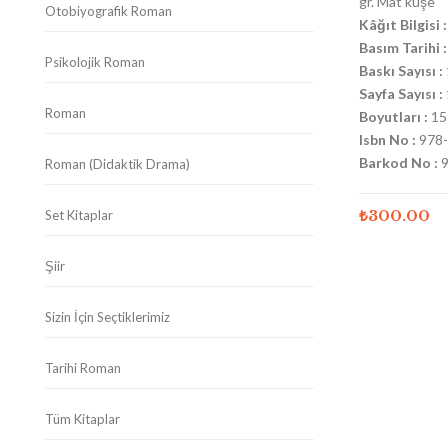
gr. Mat kuşe
Otobiyografik Roman
Kâğıt Bilgisi :
Basım Tarihi :
Psikolojik Roman
Baskı Sayısı :
Sayfa Sayısı :
Roman
Boyutları :
15
Isbn No :
978-
Barkod No :
9
Roman (Didaktik Drama)
₺
300.00
Set Kitaplar
Şiir
Sizin İçin Seçtiklerimiz
Tarihi Roman
Tüm Kitaplar