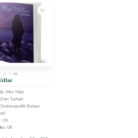
(0)
ıllar
ı :
Mor Yıllar
Esin Turhan
Otobiyografik Roman
at)
 :
01
No :
08