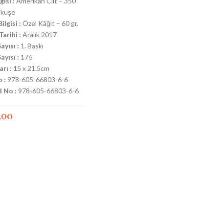
gisi :
Amerikan Cilt – 350
 kuşe
ilgisi :
Özel Kâğıt – 60 gr.
arihi :
Aralık 2017
ayısı :
1. Baskı
ayısı :
176
rı : 1
5 x 21.5cm
 :
978-605-66803-6-6
 No :
978-605-66803-6-6
.00