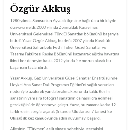
Özgür Akkuş
1980 yılında Samsun’un Ayvacık ilçesine bağlı ücra bir köyde
dünyaya geldi. 2003 yılında Zonguldak Karaelmas
Üniversitesi Geleneksel Türk El Sanatları bölümünü başarıyla
bitirdi. Yazar Özgür Akkuş, bu defa 2007 yılında Karabük
Üniversitesi Safranbolu Fethi Toker Güzel Sanatlar ve
Tasarım Fakültesi Resim Bölümünü kazanarak eğitim hayatına
ikinci kez deneyim kattı. 2012 yılında ise mezun olarak bu
başarısını taçlandırdı.
Yazar Akkuş, Gazi Üniversitesi Güzel Sanatlar Enstitüsü’nde
Heykel Ana Sanat Dalı Programın Eğitimi’ni sağlık sorunları
nedeniyle üzülerek yarıda bırakmak zorunda kaldı. Resim
sanatının yanı sıra fotoğraf sanatının da nasıl icra edilmesi
gerektiğini de öğrenmeye çalıştı. Yazar, bu zamana kadar 12
farklı resim sergisi açarak (5 tanesi Uluslarası, 7 tanesi ise
Ulusal) ilk kez kamuoyunda adını duyurmayı başardı.
Ailesinin “Türkmen” asıllı olması sebebiyle, geçmişini