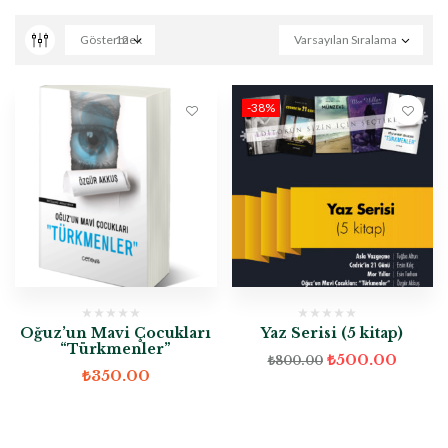
Göstermek
12
Varsayılan Sıralama
-38%
Oğuz’un Mavi Çocukları
Yaz Serisi (5 kitap)
“Türkmenler”
₺
500.00
₺
800.00
₺
350.00