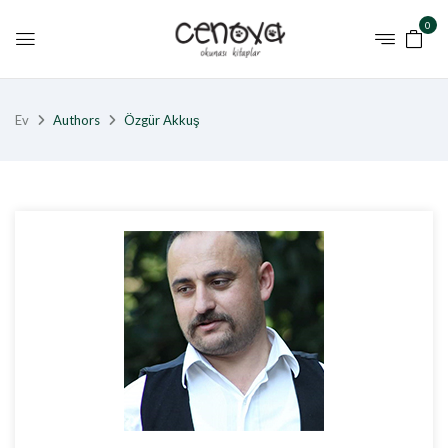
0
Ev
Authors
Özgür Akkuş