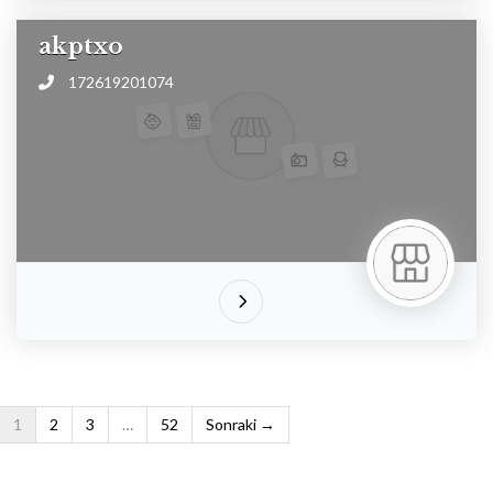
akptxo
172619201074
1
2
3
…
52
Sonraki →