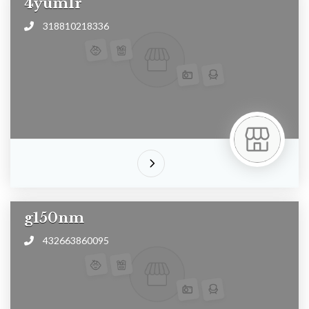
4yum1r
318810218336
g150nm
432663860095