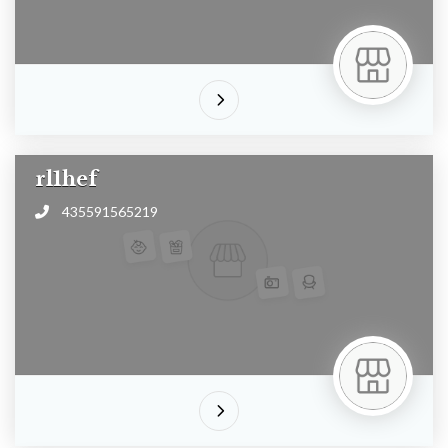
rl1hef
435591565219