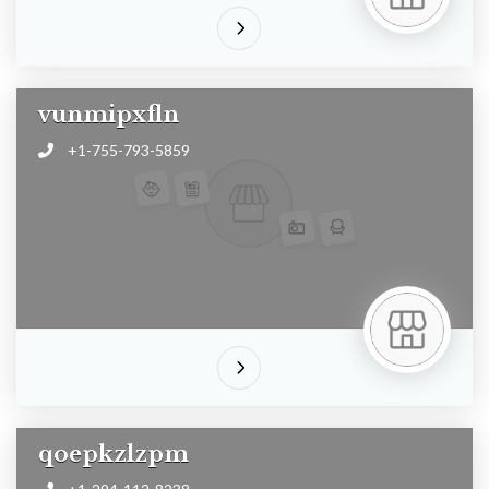
vunmipxfln
+1-755-793-5859
qoepkzlzpm