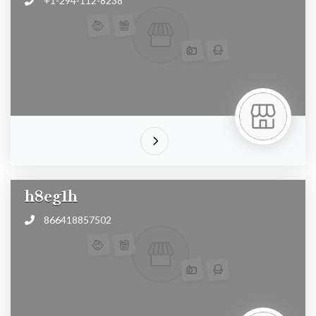
+1-294-112-8238
h8eg1h
866418857502