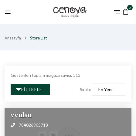
0
Anasayfa
Store List
Gösterilen toplam mağaza sayısı: 513
Sırala:
FILTRELE
vyulsu
784026965718