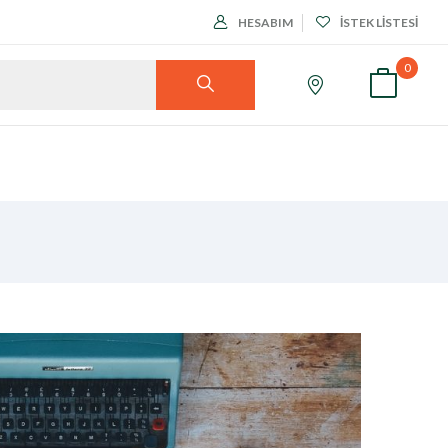
HESABIM
İSTEK LISTESI
0