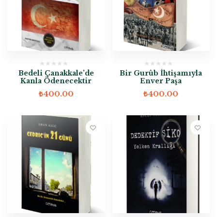
Bedeli Çanakkale’de
Bir Gurûb İhtişamıyla
Kanla Ödenecektir
Enver Paşa
₺
400.00
₺
400.00