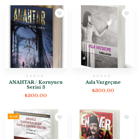
ANAHTAR / Koruyucu
Asla Vazgeçme
Serisi 3
₺
300.00
₺
300.00
Sıcak