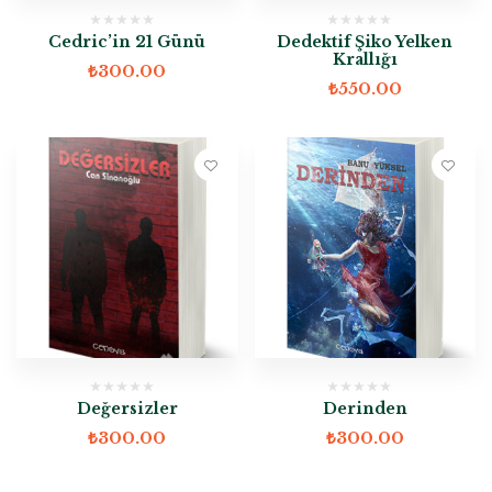
Cedric’in 21 Günü
Dedektif Şiko Yelken
Krallığı
₺
300.00
₺
550.00
Değersizler
Derinden
₺
300.00
₺
300.00