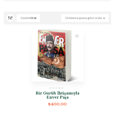
Göstermek
12
Ortalama puana göre sırala
Bir Gurûb İhtişamıyla
Enver Paşa
₺
400.00