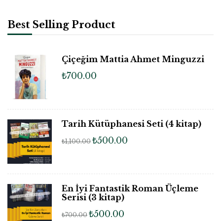
Best Selling Product
Çiçeğim Mattia Ahmet Minguzzi
₺
700.00
Tarih Kütüphanesi Seti (4 kitap)
₺
500.00
₺
1,100.00
En İyi Fantastik Roman Üçleme
Serisi (3 kitap)
₺
500.00
₺
700.00