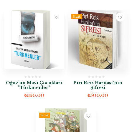
Sıcak
Oğuz’un Mavi Çocukları
Piri Reis Haritası’nın
“Türkmenler”
Şifresi
₺
350.00
₺
500.00
Sıcak