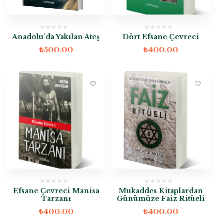
Anadolu’da Yakılan Ateş
Dört Efsane Çevreci
₺
500.00
₺
400.00
Efsane Çevreci Manisa
Mukaddes Kitaplardan
Tarzanı
Günümüze Faiz Ritüeli
₺
400.00
₺
400.00