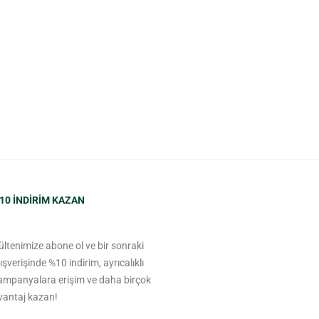
10 INDIRIM KAZAN
ültenimize abone ol ve bir sonraki
lışverişinde %10 indirim, ayrıcalıklı
ampanyalara erişim ve daha birçok
vantaj kazan!