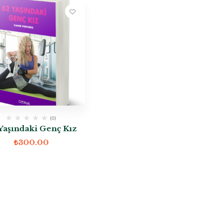
(0)
Yaşındaki Genç Kız
₺
300.00