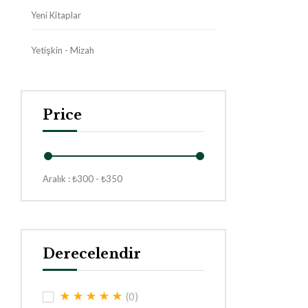
Yeni Kitaplar
Yetişkin - Mizah
Price
Aralık :
₺
300
- ₺
350
Derecelendir
(0)