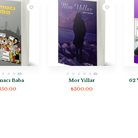
(0)
(0)
acı Baba
Mor Yıllar
62 
350.00
₺
300.00