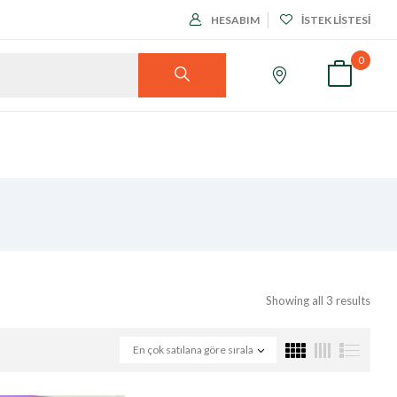
HESABIM
İSTEK LISTESI
0
Showing all 3 results
En çok satılana göre sırala