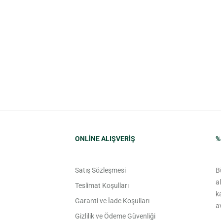
ONLINE ALIŞVERIŞ
%
Satış Sözleşmesi
B
a
Teslimat Koşulları
k
Garanti ve İade Koşulları
a
Gizlilik ve Ödeme Güvenliği