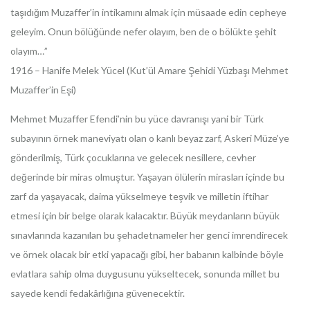
taşıdığım Muzaffer’in intikamını almak için müsaade edin cepheye
geleyim. Onun bölüğünde nefer olayım, ben de o bölükte şehit
olayım…”
1916 – Hanife Melek Yücel (Kut’ül Amare Şehidi Yüzbaşı Mehmet
Muzaffer’in Eşi)
Mehmet Muzaffer Efendi’nin bu yüce davranışı yani bir Türk
subayının örnek maneviyatı olan o kanlı beyaz zarf, Askeri Müze’ye
gönderilmiş, Türk çocuklarına ve gelecek nesillere, cevher
değerinde bir miras olmuştur. Yaşayan ölülerin mirasları içinde bu
zarf da yaşayacak, daima yükselmeye teşvik ve milletin iftihar
etmesi için bir belge olarak kalacaktır. Büyük meydanların büyük
sınavlarında kazanılan bu şehadetnameler her genci imrendirecek
ve örnek olacak bir etki yapacağı gibi, her babanın kalbinde böyle
evlatlara sahip olma duygusunu yükseltecek, sonunda millet bu
sayede kendi fedakârlığına güvenecektir.