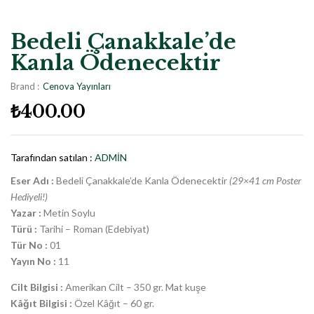
Bedeli Çanakkale’de
Kanla Ödenecektir
Brand :
Cenova Yayınları
₺
400.00
Tarafından satılan :
ADMIN
Eser Adı :
Bedeli Çanakkale’de Kanla Ödenecektir
(29×41 cm Poster
Hediyeli!)
Yazar :
Metin Soylu
Türü :
Tarihi – Roman (Edebiyat)
Tür No :
01
Yayın No :
11
Cilt Bilgisi :
Amerikan Cilt – 350 gr. Mat kuşe
Kâğıt Bilgisi :
Özel Kâğıt – 60 gr.