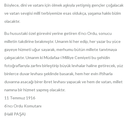
Böylece, dini ve vatanı için ölmek aşkıyla yetişmiş gençler çoğalacak
ve vatan sevgisi millî terbiyemize esas oldukça, yaşama hakkı bizim
olacaktır.
Bu husustaki özel görevini yerine getiren 6’ncı Ordu, sonucu
milletin takdirine bırakmıştır. Umarım ki her edip, her yazar bu yüce
gayeye hizmeti uğur sayarak, merhumu bütün millete tanıtmaya
çalışacaktır. Umarım ki Müdafaa-i Milliye Cemiyeti bu şehidin
fotoğraflarıyla zarfını birleştirip büyük levhalar haline getirecek, yüz
binlerce duvar levhası şeklinde basarak, hem her evin iftiharla
duvarına asacağı birer ibret levhası yapacak ve hem de vatan, millet
namına bir hizmet yapmış olacaktır.
11 Temmuz 1916
6’ncı Ordu Komutanı
(Halil PAŞA)