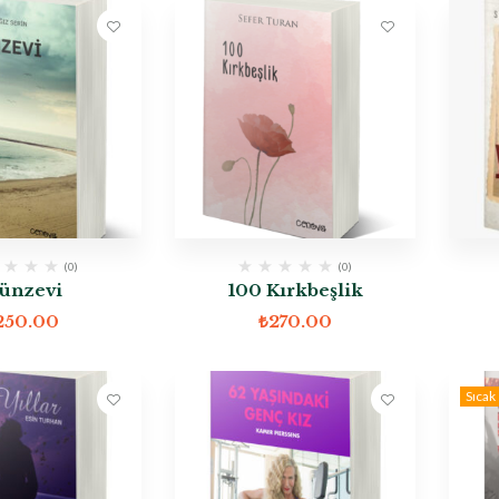
(0)
(0)
ünzevi
100 Kırkbeşlik
250.00
₺
270.00
Sıcak