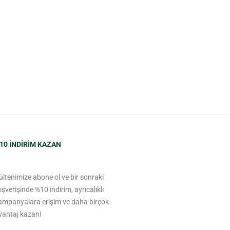
10 INDIRIM KAZAN
ültenimize abone ol ve bir sonraki
lışverişinde %10 indirim, ayrıcalıklı
ampanyalara erişim ve daha birçok
vantaj kazan!