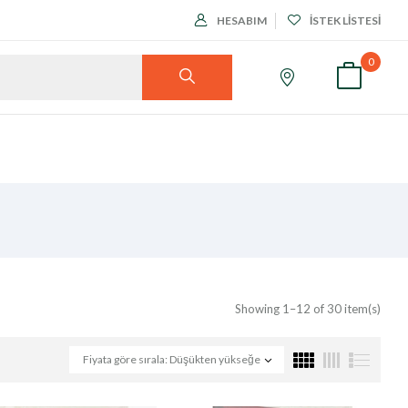
HESABIM
İSTEK LISTESI
0
Showing 1–12 of 30 item(s)
Fiyata göre sırala: Düşükten yükseğe