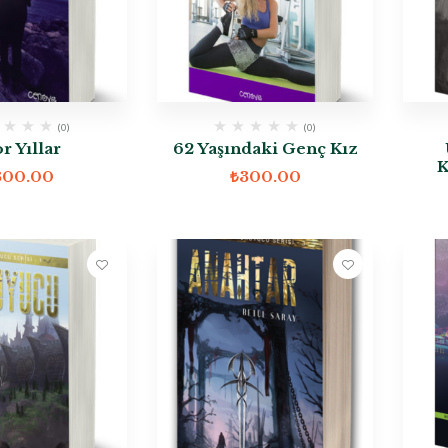
(0)
(0)
r Yıllar
62 Yaşındaki Genç Kız
K
300.00
₺
300.00