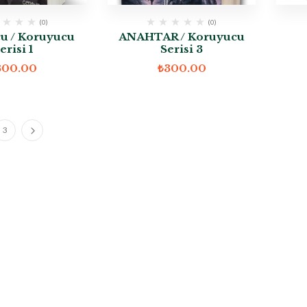
(0)
(0)
u / Koruyucu
ANAHTAR / Koruyucu
erisi 1
Serisi 3
300.00
₺
300.00
3