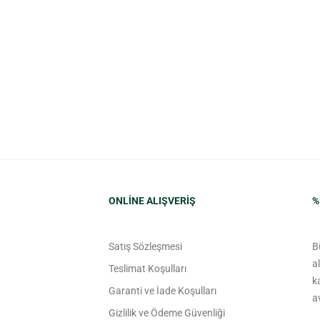
ONLINE ALIŞVERIŞ
%
Satış Sözleşmesi
B
a
Teslimat Koşulları
k
Garanti ve İade Koşulları
a
Gizlilik ve Ödeme Güvenliği