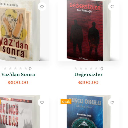
(0)
(0)
Yaz’dan Sonra
Değersizler
₺
300.00
₺
300.00
Sıcak