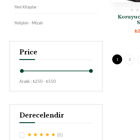
Yeni Kitaplar
Koruyuc
S
Yetişkin - Mizah
₺
Price
1
2
Aralık :
₺
250
- ₺
550
Derecelendir
(0)