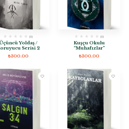
(0)
(0)
Üçüncü Yoldaş /
Kuşçu Okulu
oruyucu Serisi 2
“Muhafızlar”
₺
300.00
₺
300.00