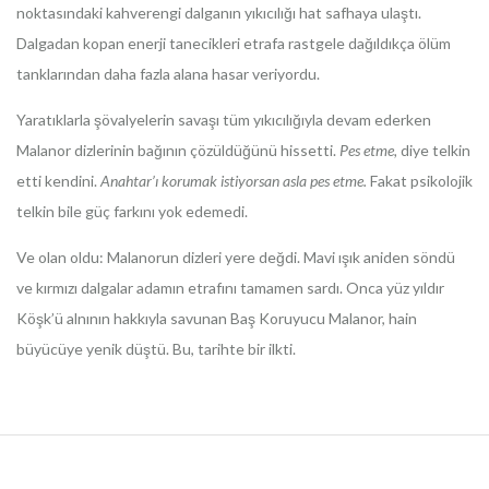
noktasındaki kahverengi dalganın yıkıcılığı hat safhaya ulaştı.
Dalgadan kopan enerji tanecikleri etrafa rastgele dağıldıkça ölüm
tanklarından daha fazla alana hasar veriyordu.
Yaratıklarla şövalyelerin savaşı tüm yıkıcılığıyla devam ederken
Malanor dizlerinin bağının çözüldüğünü hissetti.
Pes etme,
diye telkin
etti kendini.
Anahtar’ı korumak istiyorsan asla pes etme.
Fakat psikolojik
telkin bile güç farkını yok edemedi.
Ve olan oldu: Malanorun dizleri yere değdi. Mavi ışık aniden söndü
ve kırmızı dalgalar adamın etrafını tamamen sardı. Onca yüz yıldır
Köşk’ü alnının hakkıyla savunan Baş Koruyucu Malanor, hain
büyücüye yenik düştü. Bu, tarihte bir ilkti.