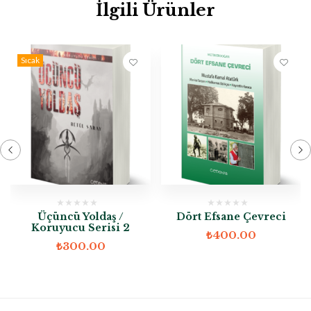
İlgili Ürünler
Sıcak
Üçüncü Yoldaş /
Dört Efsane Çevreci
Koruyucu Serisi 2
₺
400.00
₺
300.00