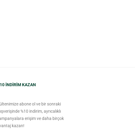
10 INDIRIM KAZAN
ültenimize abone ol ve bir sonraki
lışverişinde %10 indirim, ayrıcalıklı
ampanyalara erişim ve daha birçok
vantaj kazan!