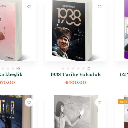
(0)
(0)
Kırkbeşlik
1938 Tarihe Yolculuk
62 
270.00
₺
400.00
Sıcak