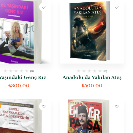
(0)
(0)
Yaşındaki Genç Kız
Anadolu’da Yakılan Ateş
₺
300.00
₺
500.00