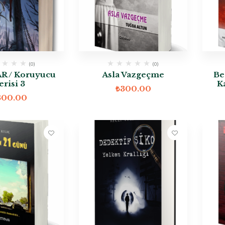
(0)
(0)
 / Koruyucu
Asla Vazgeçme
Be
erisi 3
K
₺
300.00
300.00