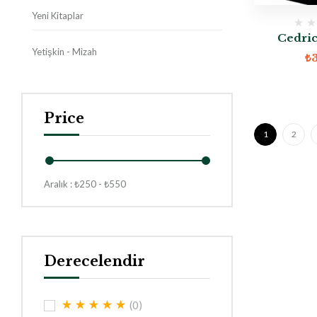
Yeni Kitaplar
Cedric
Yetişkin - Mizah
₺
Price
1
2
Aralık :
₺
250
- ₺
550
Derecelendir
(0)