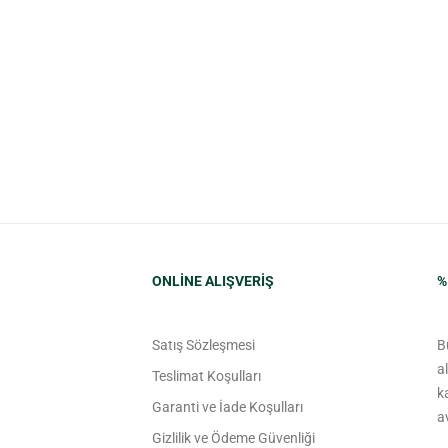
ONLINE ALIŞVERIŞ
%
Satış Sözleşmesi
B
a
Teslimat Koşulları
k
Garanti ve İade Koşulları
a
Gizlilik ve Ödeme Güvenliği