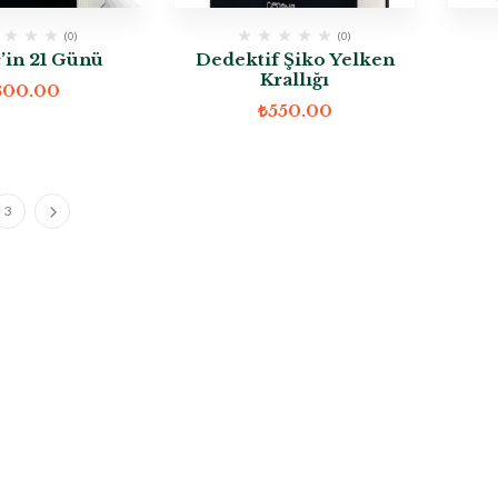
(0)
(0)
’in 21 Günü
Dedektif Şiko Yelken
Krallığı
300.00
₺
550.00
3