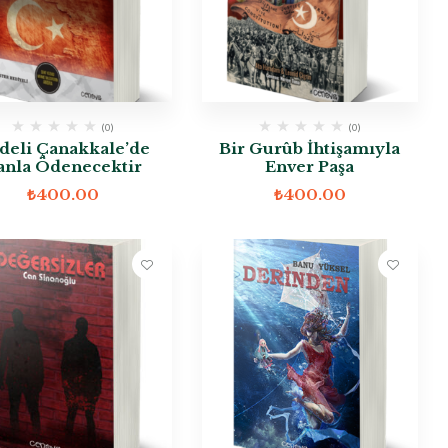
(0)
(0)
deli Çanakkale’de
Bir Gurûb İhtişamıyla
anla Ödenecektir
Enver Paşa
₺
400.00
₺
400.00